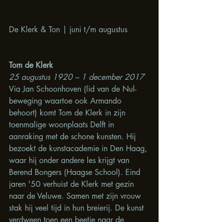
De Klerk & Ton | juni t/m augustus
Tom de Klerk
25 augustus 1920 – 1 december 2017
Via Jan Schoonhoven (lid van de Nul-
beweging waartoe ook Armando 
behoort) komt Tom de Klerk in zijn 
toenmalige woonplaats Delft in 
aanraking met de schone kunsten. Hij 
bezoekt de kunstacademie in Den Haag, 
waar hij onder andere les krijgt van 
Berend Bongers (Haagse School). Eind 
jaren '50 verhuist de Klerk met gezin 
naar de Veluwe. Samen met zijn vrouw 
stak hij veel tijd in hun breierij. De kunst 
verdween toen een beetje naar de 