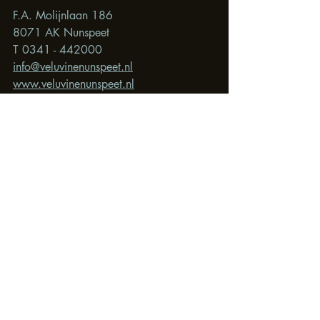
F.A. Molijnlaan 186
8071 AK Nunspeet
T 0341 - 442000
info@veluvinenunspeet.nl
www.veluvinenunspeet.nl
http://www.veluvinenunspeet.nl/progra
mma/exposities/
Recente blogposts
Alles weergeven