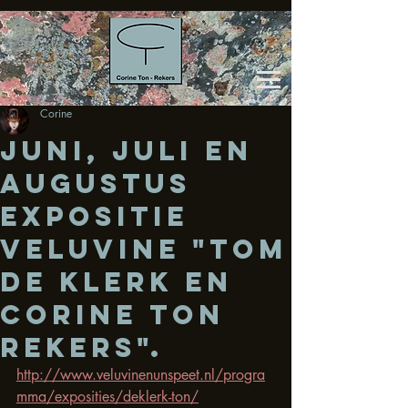
Corine
Juni, Juli en
Augustus
Expositie
Veluvine "Tom
de klerk en
Corine Ton
Rekers".
http://www.veluvinenunspeet.nl/progra
mma/exposities/deklerk-ton/