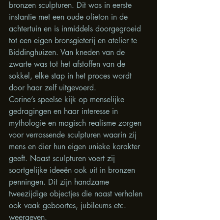
bronzen sculpturen. Dit was in eerste 
instantie met een oude olieton in de 
achtertuin en is inmiddels doorgegroeid 
tot een eigen bronsgieterij en atelier te 
Biddinghuizen. Van kneden van de 
zwarte was tot het afstoffen van de 
sokkel, elke stap in het proces wordt 
door haar zelf uitgevoerd.
Corine’s speelse kijk op menselijke 
gedragingen en haar interesse in 
mythologie en magisch realisme zorgen 
voor verrassende sculpturen waarin zij 
mens en dier hun eigen unieke karakter 
geeft. Naast sculpturen voert zij 
soortgelijke ideeën ook uit in bronzen 
penningen. Dit zijn handzame 
tweezijdige objectjes die naast verhalen 
ook vaak geboortes, jubileums etc. 
weergeven.