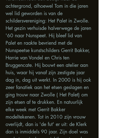
achtergrond, alhoewel Tom in die jaren 
wel lid geworden is van de 
schildersvereniging: Het Palet in Zwolle. 
Het gezin verhuisde halverwege de jaren 
'60 naar Nunspeet. Hij bleef lid van 
Palet en raakte bevriend met de 
Nunspeetse kunstschilders Gerrit Bakker, 
Harrie van Vondel en Chris ten 
Bruggencate. Hij bouwt een atelier aan 
huis, waar hij vanaf zijn zestigste jaar 
dag in, dag uit werkt. In 2000 is hij ook 
zeer fanatiek aan het etsen geslagen en 
ging trouw naar Zwolle ( Het Palet) om 
zijn etsen af te drukken. En natuurlijk 
elke week met Gerrit Bakker 
modeltekenen. Tot in 2010 zijn vrouw 
overlijdt, dan is 'de fut' er uit: de Klerk 
dan is inmiddels 90 jaar. Zijn doel was 