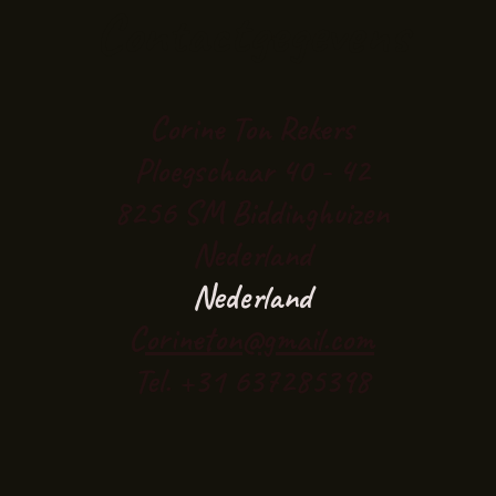
Contactgegevens
Corine Ton Rekers
Ploegschaar 40 - 42
8256 SM Biddinghuizen
Nederland
Nederland​
C
orineton@gmail.com
Tel. +31 637285398