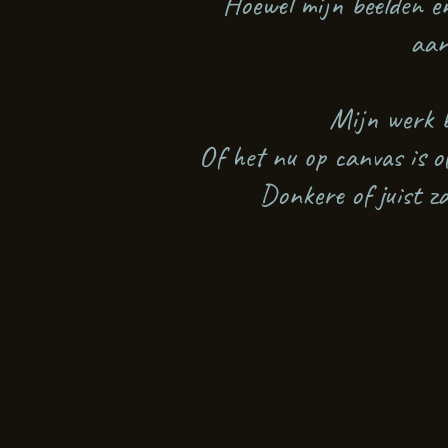
Hoewel mijn beelden en
aan
Mijn werk b
Of het nu op canvas is o
Donkere of juist za