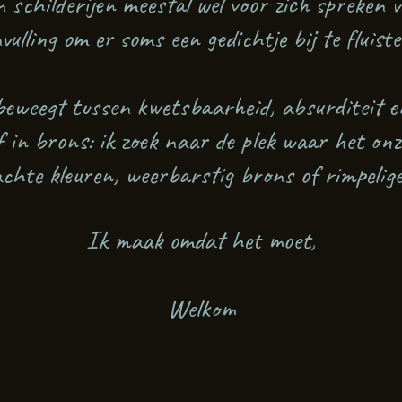
 schilderijen meestal wel voor zich spreken vi
vulling om er soms een gedichtje bij te fluiste
eweegt tussen kwetsbaarheid, absurditeit en 
f in brons: ik zoek naar de plek waar het on
chte kleuren, weerbarstig brons of rimpelige h
​Ik maak omdat het moet,
Welkom